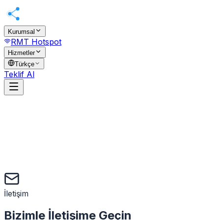
BİLİŞİM
RMT
Kurumsal
RMT Hotspot
Hizmetler
Türkçe
Teklif Al
İletişim
Bizimle İletişime Geçin